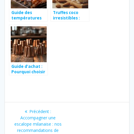
Guide des
Truffes coco
températures
irresistibles :
pour réussir vos
decouvrez notre
travers de porc à
recette inspiree
l’air fryer Ninja
des Raffaello a la
facon marocaine
Guide d’achat :
Pourquoi choisir
un moule
cannele cuivre
5,5 cm pour des
canneles
parfaits
Navigation
Article
Précédent :
de
précédent
Accompagner une
:
escalope milanaise : nos
l’article
recommandations de