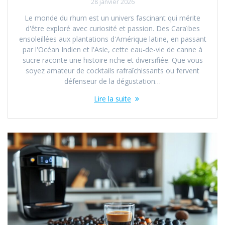
28 janvier 2026
Le monde du rhum est un univers fascinant qui mérite
d'être exploré avec curiosité et passion. Des Caraïbes
ensoleillées aux plantations d'Amérique latine, en passant
par l'Océan Indien et l'Asie, cette eau-de-vie de canne à
sucre raconte une histoire riche et diversifiée. Que vous
soyez amateur de cocktails rafraîchissants ou fervent
défenseur de la dégustation…
Lire la suite