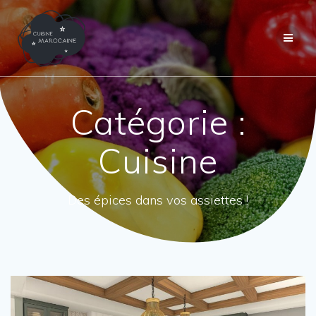
Passer
au
contenu
Catégorie :
Cuisine
Des épices dans vos assiettes !