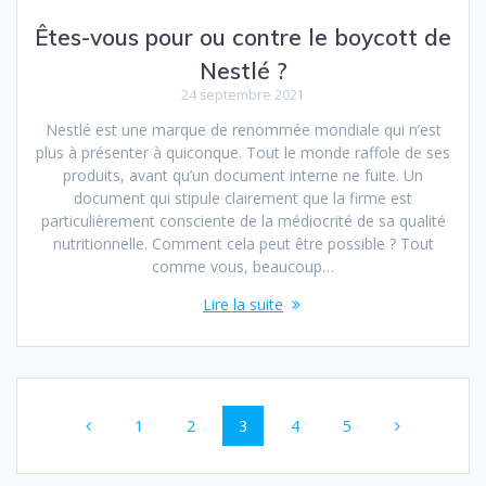
Êtes-vous pour ou contre le boycott de
Nestlé ?
24 septembre 2021
Nestlé est une marque de renommée mondiale qui n’est
plus à présenter à quiconque. Tout le monde raffole de ses
produits, avant qu’un document interne ne fuite. Un
document qui stipule clairement que la firme est
particulièrement consciente de la médiocrité de sa qualité
nutritionnelle. Comment cela peut être possible ? Tout
comme vous, beaucoup…
Lire la suite
Navigation
Page
Page
Page
Page
Page
1
2
3
4
5
au