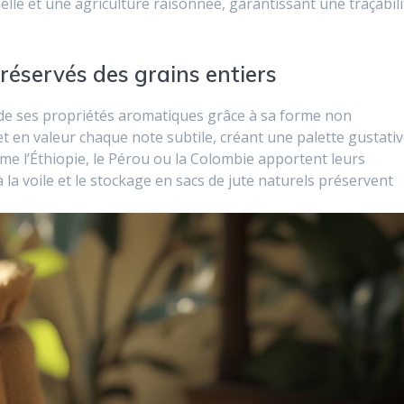
elle et une agriculture raisonnée, garantissant une traçabili
préservés des grains entiers
é de ses propriétés aromatiques grâce à sa forme non
t en valeur chaque note subtile, créant une palette gustati
me l’Éthiopie, le Pérou ou la Colombie apportent leurs
à la voile et le stockage en sacs de jute naturels préservent