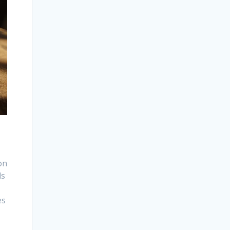
on
ls
es