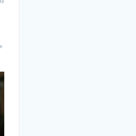
té
ve