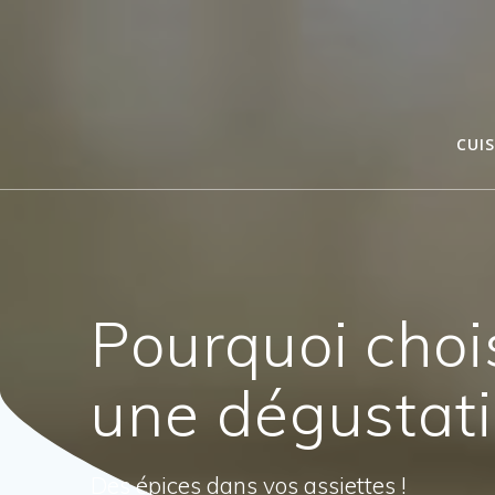
Passer
au
contenu
CUIS
Pourquoi chois
une dégustati
Des épices dans vos assiettes !