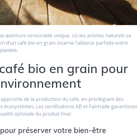
ne aventure sensorielle unique, où les arômes naturels se
 d’un café bio en grain incarne l’alliance parfaite entre
planète.
 café bio en grain pour
’environnement
approche de la production du café, en privilégiant des
s écosystèmes. Les certifications AB et Fairtrade garantisse
alité optimale du produit final.
 pour préserver votre bien-être