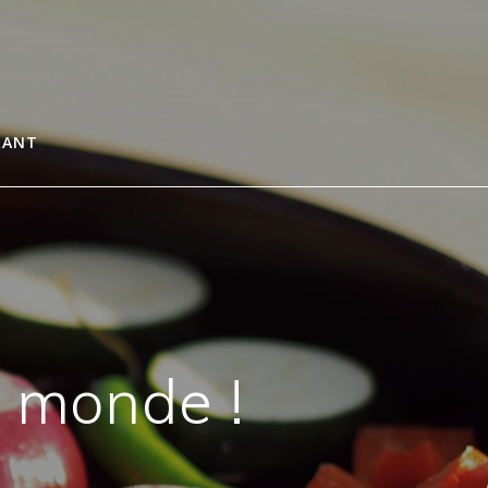
RANT
u monde !