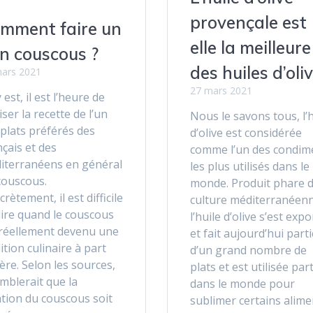
provençale est
mment faire un
elle la meilleure
n couscous ?
des huiles d’oliv
ars 2021
27 mars 2021
 est, il est l’heure de
iser la recette de l’un
Nous le savons tous, l’h
plats préférés des
d’olive est considérée
çais et des
comme l’un des condim
iterranéens en général
les plus utilisés dans le
 couscous.
monde. Produit phare d
rètement, il est difficile
culture méditerranéenn
dire quand le couscous
l’huile d’olive s’est exp
 réellement devenu une
et fait aujourd’hui parti
ition culinaire à part
d’un grand nombre de
ère. Selon les sources,
plats et est utilisée par
emblerait que la
dans le monde pour
ation du couscous soit
sublimer certains alime