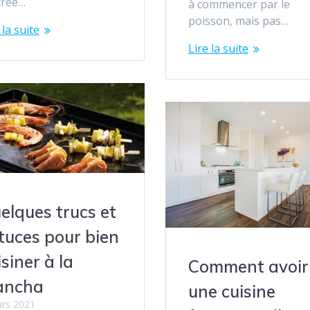
trée…
à commencer par le
poisson, mais pas…
 la suite
Lire la suite
elques trucs et
tuces pour bien
isiner à la
Comment avoir
ancha
une cuisine
rs 2021