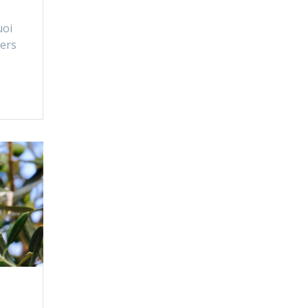
uoi
gers