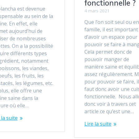
fonctionnelle ?
plancha est devenue
4 mars 2021
spensable au sein de la
Que l’on soit seul ou en
ine. En effet, elle
famille, il est important
met aujourd’hui de
d’avoir un espace pour
liser de nombreuses
pouvoir se faire à mang
ttes. On a la possibilité
Cela permet donc de
uire différents types
pouvoir manger de
ngrédient, notamment
manière saine et équili
poissons, les viandes,
assez régulièrement. M
oeufs, les fruits, les
pour pouvoir se faire, il
tacés, les légumes, etc.
faut donc avoir une cui
lus, elle offre une
fonctionnelle. Nous al
ine saine dans la
donc voir à travers cet
ure où elle…
article ce qu’est une…
 la suite
Lire la suite