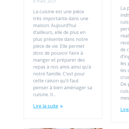
8 mars 2021
La 
La cuisine est une pièce
indi
très importante dans une
cuis
maison. Aujourd’hui
per
d’ailleurs, elle de plus en
réa
plus présente dans notre
rece
pièce de vie. Elle permet
de c
donc de pouvoir faire à
d’i
manger et préparer des
les 
repas à nos amis ainsi qu’à
les 
notre famille. C’est pour
crus
cette raison qu’il faut
De p
penser à bien aménager sa
cuis
cuisine. Il…
mes
Lire la suite
Lire