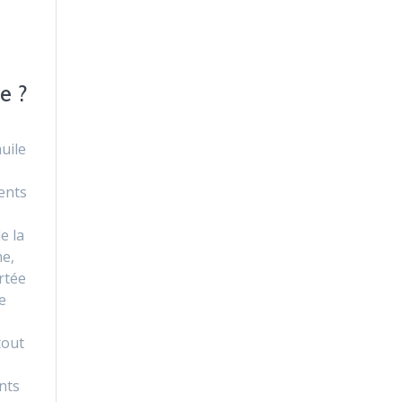
e ?
uile
ents
e la
e,
ortée
e
tout
nts