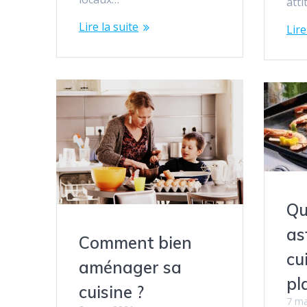
atti
Lire la suite
Lire
Qu
as
Comment bien
cu
aménager sa
pl
cuisine ?
7 ma