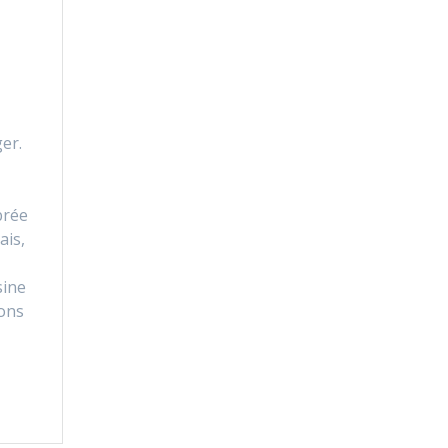
er.
brée
ais,
sine
lons