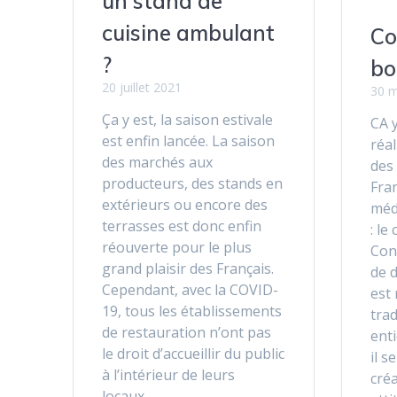
un stand de
cuisine ambulant
Co
?
bo
20 juillet 2021
30 m
Ça y est, la saison estivale
CA y
est enfin lancée. La saison
réal
des marchés aux
des 
producteurs, des stands en
Fran
extérieurs ou encore des
méd
terrasses est donc enfin
: le
réouverte pour le plus
Conc
grand plaisir des Français.
de 
Cependant, avec la COVID-
est
19, tous les établissements
trad
de restauration n’ont pas
enti
le droit d’accueillir du public
il s
à l’intérieur de leurs
cré
locaux…