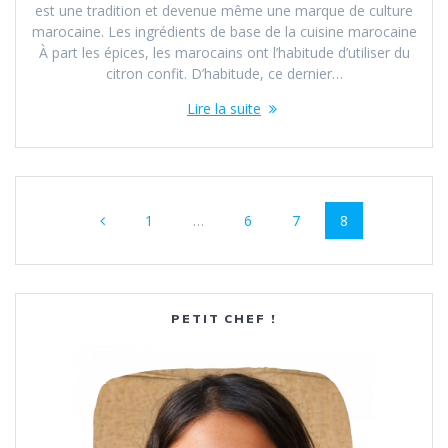
est une tradition et devenue même une marque de culture
marocaine. Les ingrédients de base de la cuisine marocaine
À part les épices, les marocains ont l’habitude d’utiliser du
citron confit. D’habitude, ce dernier…
Lire la suite
Navigation
Page
Page
Page
Page
1
…
6
7
8
au
sein
des
PETIT CHEF !
articles