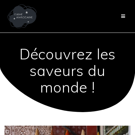
Passer
au
contenu
Découvrez les
saveurs du
monde !