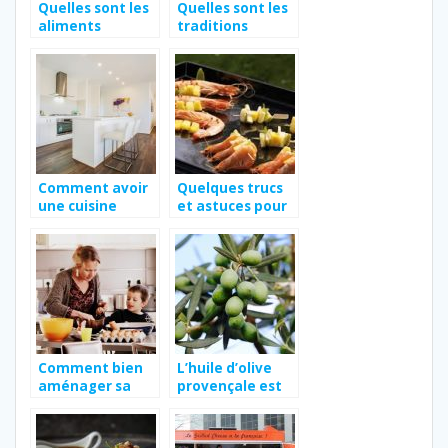
Quelles sont les
Quelles sont les
aliments
traditions
nécessaires pour
culinaires du
être en bonne
Maroc?
santé ?
Comment avoir
Quelques trucs
une cuisine
et astuces pour
fonctionnelle ?
bien cuisiner à la
plancha
Comment bien
L’huile d’olive
aménager sa
provençale est
cuisine ?
elle la meilleure
des huiles d’olive
?