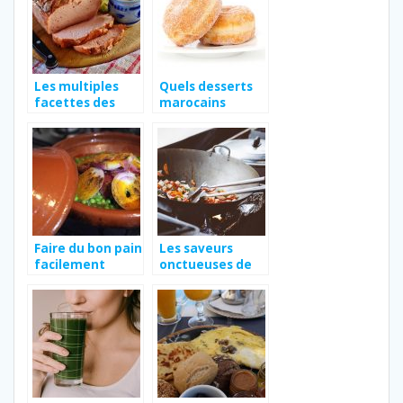
Les multiples
Quels desserts
facettes des
marocains
pommes de
connaissez-
terre.
vous?
Faire du bon pain
Les saveurs
facilement
onctueuses de
quand on fait un
l’Asie
tajine