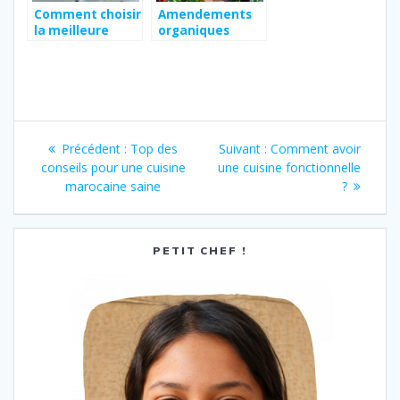
Comment choisir
Amendements
la meilleure
organiques
dosette pour
essentiels : quels
une machine à
fleurs, fruits et
café Tassimo
légumes planter
en juin dans
votre potager ?
Navigation
Article
Article
Précédent :
Top des
Suivant :
Comment avoir
de
précédent
suivant
conseils pour une cuisine
une cuisine fonctionnelle
:
:
marocaine saine
?
l’article
PETIT CHEF !