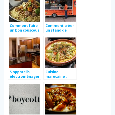
Comment faire
Comment créer
un bon couscous
un stand de
?
cuisine
ambulant ?
5 appareils
Cuisine
électroménager
marocaine :
s très pratiques
préparons du
sucré salé