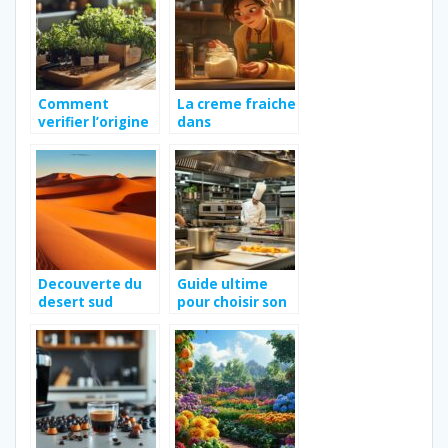
pleine expansion
Comment
La creme fraiche
verifier l’origine
dans
des plantes
l’alimentation
biologiques lors
de la future
du choix d’un
maman : ce qu’il
fournisseur
faut savoir
Decouverte du
Guide ultime
desert sud
pour choisir son
marocain
matériel
professionnel
CHR