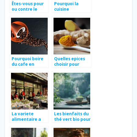
Êtes-vous pour
Pourquoi la
ou contre le
cuisine
boycott de
japonaise
Nestlé ?
fascine-t-elle ?
Pourquoi boire
Quelles epices
du cafe en
choisir pour
provenance
donner du gout
d’Ethiopie ?
a votre viande ?
La variete
Les bienfaits du
alimentaire a
thé vert bio pour
portee de main :
la santé et
l’innovation des
l’environnement
grossistes en