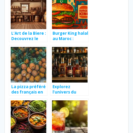
authentique et
allergiques
responsable
potentielles
L’Art de la Biere :
Burger King halal
Decouvrez le
au Maroc :
Processus de
décryptage –
Fabrication Bio
5 alternatives
chez Biocoop
street‑food
Lagarde
maison
La pizza préféré
Explorez
des français en
l’univers du
2025
rhum avec notre
guide des
meilleures
variétés