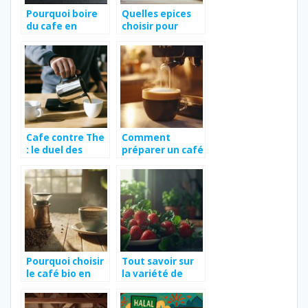
Pourquoi boire
Quelles epices
du cafe en
choisir pour
provenance
donner du gout
d’Ethiopie ?
a votre viande ?
Cafe contre The
Comment
: le duel des
préparer un café
boissons
au lait parfait
chaudes
avec des
capsules dolce
gusto
Pourquoi choisir
Tout savoir sur
le café bio en
la variété de
grain pour une
fraise Ciflorette
dégustation
et ses réactions