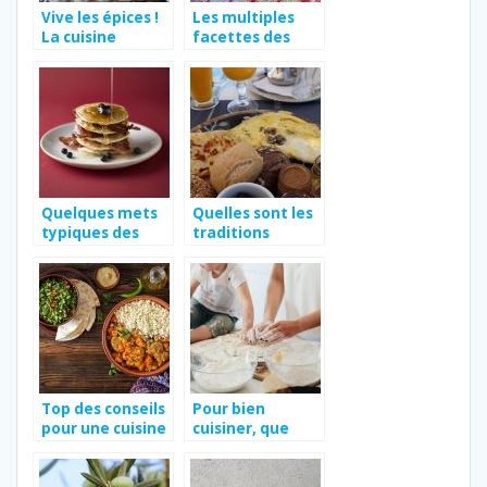
Vive les épices !
Les multiples
La cuisine
facettes des
marocaine et
pommes de
ses milles
terre.
couleurs
Quelques mets
Quelles sont les
typiques des
traditions
Etats-Unis
culinaires du
d’Amérique
Maroc?
Top des conseils
Pour bien
pour une cuisine
cuisiner, que
marocaine saine
faut-il avoir
dans sa cuisine ?