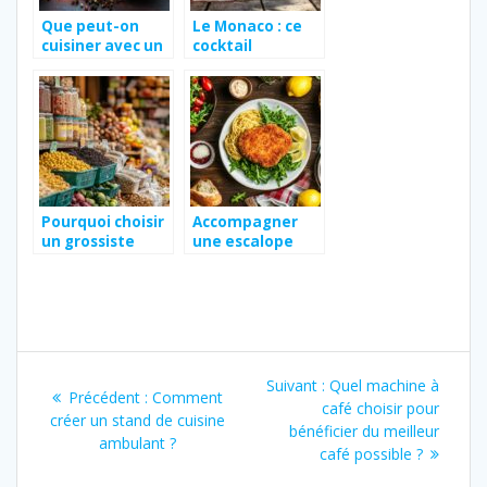
Que peut-on
Le Monaco : ce
cuisiner avec un
cocktail
curry garam
classique bière,
massala ?
limonade et
grenadine, la
recette facile
pour débutants
Pourquoi choisir
Accompagner
un grossiste
une escalope
alimentaire pour
milanaise : nos
vos matières
recommandatio
premières et
ns de pommes
emballages
de terre sautées
à la marocaine
Navigation
Article
Suivant :
Quel machine à
Article
Précédent :
Comment
de
suivant
café choisir pour
précédent
créer un stand de cuisine
:
bénéficier du meilleur
:
ambulant ?
l’article
café possible ?