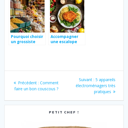
massala ?
limonade et
grenadine, la
recette facile
pour débutants
Pourquoi choisir
Accompagner
un grossiste
une escalope
alimentaire pour
milanaise : nos
vos matières
recommandatio
premières et
ns de pommes
emballages
de terre sautées
à la marocaine
Navigation
Article
Suivant :
5 appareils
Article
Précédent :
Comment
de
suivant
électroménagers très
précédent
faire un bon couscous ?
:
pratiques
:
l’article
PETIT CHEF !