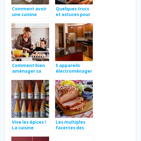
Comment avoir
Quelques trucs
une cuisine
et astuces pour
fonctionnelle ?
bien cuisiner à la
plancha
Comment bien
5 appareils
aménager sa
électroménager
cuisine ?
s très pratiques
Vive les épices !
Les multiples
La cuisine
facettes des
marocaine et
pommes de
ses milles
terre.