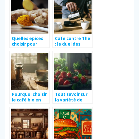
Quelles epices
Cafe contre The
choisir pour
: le duel des
donner du gout
boissons
a votre viande ?
chaudes
Pourquoi choisir
Tout savoir sur
le café bio en
la variété de
grain pour une
fraise Ciflorette
dégustation
et ses réactions
authentique et
allergiques
responsable
potentielles