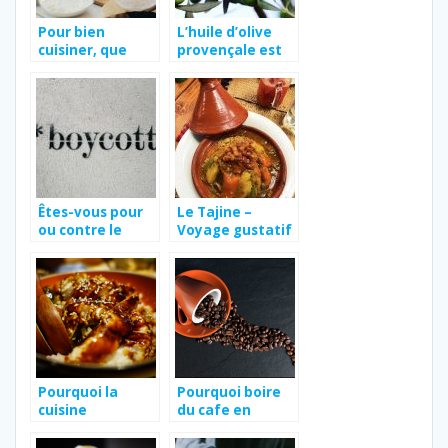
Pour bien
L’huile d’olive
cuisiner, que
provençale est
faut-il avoir
elle la meilleure
dans sa cuisine ?
des huiles d’olive
?
Êtes-vous pour
Le Tajine –
ou contre le
Voyage gustatif
boycott de
au Moyen-Orient
Nestlé ?
Pourquoi la
Pourquoi boire
cuisine
du cafe en
japonaise
provenance
fascine-t-elle ?
d’Ethiopie ?