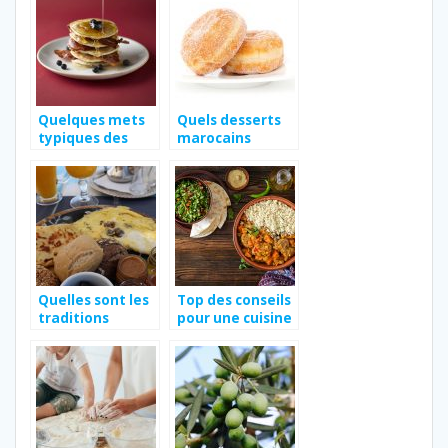
couleurs
Quelques mets
Quels desserts
typiques des
marocains
Etats-Unis
connaissez-
d’Amérique
vous?
Quelles sont les
Top des conseils
traditions
pour une cuisine
culinaires du
marocaine saine
Maroc?