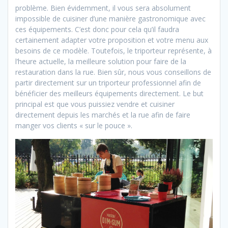
problème. Bien évidemment, il vous sera absolument
impossible de cuisiner d’une manière gastronomique avec
ces équipements. C’est donc pour cela qu’il faudra
certainement adapter votre proposition et votre menu aux
besoins de ce modèle. Toutefois, le triporteur représente, à
l’heure actuelle, la meilleure solution pour faire de la
restauration dans la rue. Bien sûr, nous vous conseillons de
partir directement sur un triporteur professionnel afin de
bénéficier des meilleurs équipements directement. Le but
principal est que vous puissiez vendre et cuisiner
directement depuis les marchés et la rue afin de faire
manger vos clients « sur le pouce ».