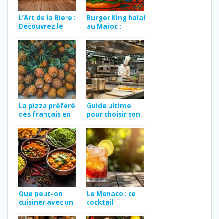
L’Art de la Biere :
Burger King halal
Decouvrez le
au Maroc :
Processus de
décryptage –
Fabrication Bio
5 alternatives
chez Biocoop
street‑food
Lagarde
maison
La pizza préféré
Guide ultime
des français en
pour choisir son
2025
matériel
professionnel
CHR
Que peut-on
Le Monaco : ce
cuisiner avec un
cocktail
curry garam
classique bière,