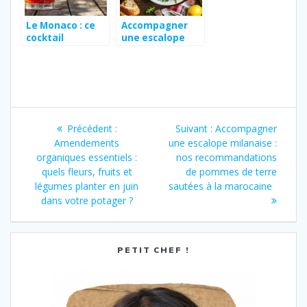
Le Monaco : ce
Accompagner
cocktail
une escalope
classique bière,
milanaise : nos
limonade et
recommandatio
grenadine, la
ns de pommes
recette facile
de terre sautées
pour débutants
à la marocaine
Navigation
Article
Article
Précédent :
Suivant :
Accompagner
de
précédent
suivant
Amendements
une escalope milanaise :
:
:
organiques essentiels :
nos recommandations
l’article
quels fleurs, fruits et
de pommes de terre
légumes planter en juin
sautées à la marocaine
dans votre potager ?
PETIT CHEF !