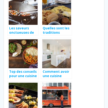
couleurs
Les saveurs
Quelles sont les
onctueuses de
traditions
l’Asie
culinaires du
Maroc?
Top des conseils
Comment avoir
pour une cuisine
une cuisine
marocaine saine
fonctionnelle ?