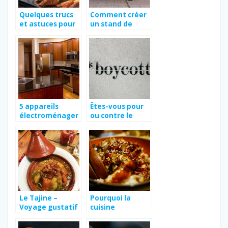
Quelques trucs
Comment créer
et astuces pour
un stand de
bien cuisiner à la
cuisine
plancha
ambulant ?
5 appareils
Êtes-vous pour
électroménager
ou contre le
s très pratiques
boycott de
Nestlé ?
Le Tajine –
Pourquoi la
Voyage gustatif
cuisine
au Moyen-Orient
japonaise
fascine-t-elle ?