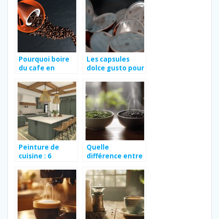
Pourquoi boire
Les capsules
du cafe en
dolce gusto pour
provenance
tassimo : un
d’Ethiopie ?
guide essentiel
Peinture de
Quelle
cuisine : 6
différence entre
couleurs
le thé vert et le
tendances en
thé noir
2021 pour une
ambiance pastel