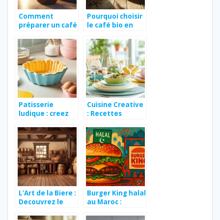
Comment
Pourquoi choisir
préparer un café
le café bio en
au lait parfait
grain pour une
avec des
dégustation
capsules dolce
authentique et
gusto
responsable
Patisserie
Cuisine Creative
ludique : creez
: Recettes
des gateaux
Uniques pour
rigolos avec
Eblouir vos
votre moule en
Invites avec des
silicone
Legumes Grilles
en Croute
d’Epices
L’Art de la Biere :
Burger King halal
Decouvrez le
au Maroc :
Processus de
décryptage –
Fabrication Bio
5 alternatives