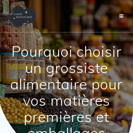
Passer
au
contenu
Pourquoi choisir
un grossiste
alimentaire pour
vos matières
premières et
emballages