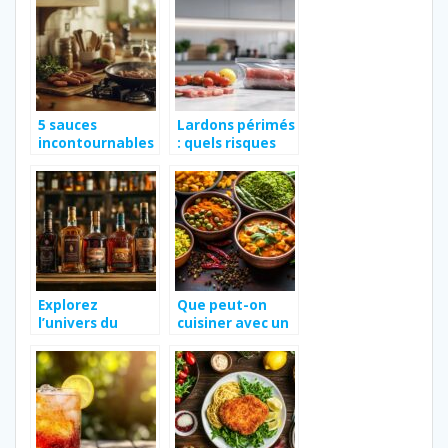
chez Biocoop
street‑food
Lagarde
maison
5 sauces
Lardons périmés
incontournables
: quels risques
pour sublimer
pour votre santé
vos chipolatas :
et que faire pour
Decouvrez nos
les éviter ?
astuces pour la
preparation de
la recette
chipolatas
Explorez
Que peut-on
l’univers du
cuisiner avec un
rhum avec notre
curry garam
guide des
massala ?
meilleures
variétés