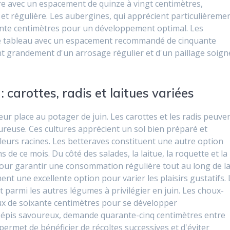
re avec un espacement de quinze à vingt centimètres,
et régulière. Les aubergines, qui apprécient particulièreme
rante centimètres pour un développement optimal. Les
 tableau avec un espacement recommandé de cinquante
nt grandement d'un arrosage régulier et d'un paillage soign
 carottes, radis et laitues variées
r place au potager de juin. Les carottes et les radis peuve
ureuse. Ces cultures apprécient un sol bien préparé et
leurs racines. Les betteraves constituent une autre option
s de ce mois. Du côté des salades, la laitue, la roquette et la
our garantir une consommation régulière tout au long de l
nt une excellente option pour varier les plaisirs gustatifs. 
t parmi les autres légumes à privilégier en juin. Les choux-
x de soixante centimètres pour se développer
 épis savoureux, demande quarante-cinq centimètres entre
ermet de bénéficier de récoltes successives et d'éviter