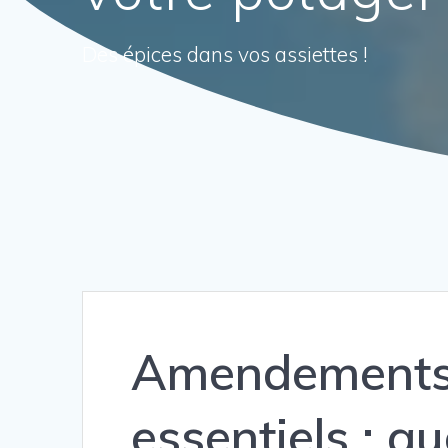
Des épices dans vos assiettes !
Amendements
essentiels : que