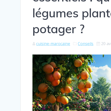
légumes plante
potager ?
cuisine-marocaine
Conseils
20 av