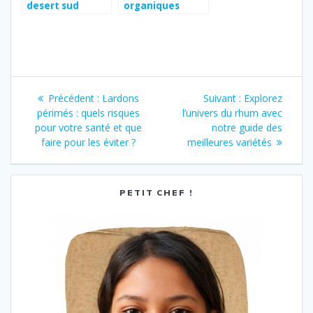
desert sud
organiques
marocain
essentiels : quels
fleurs, fruits et
légumes planter
en juin dans
votre potager ?
Navigation
Article
Article
Précédent :
Lardons
Suivant :
Explorez
de
précédent
suivant
périmés : quels risques
l’univers du rhum avec
:
:
pour votre santé et que
notre guide des
l’article
faire pour les éviter ?
meilleures variétés
PETIT CHEF !