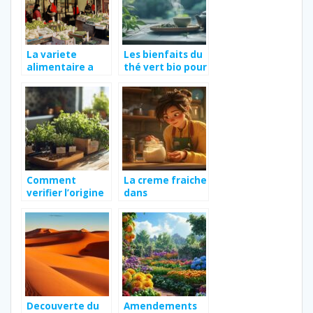
La variete
Les bienfaits du
alimentaire a
thé vert bio pour
portee de main :
la santé et
l’innovation des
l’environnement
grossistes en
pleine expansion
Comment
La creme fraiche
verifier l’origine
dans
des plantes
l’alimentation
biologiques lors
de la future
du choix d’un
maman : ce qu’il
fournisseur
faut savoir
Decouverte du
Amendements