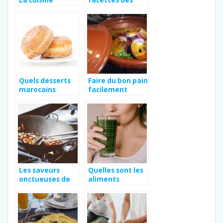
La cuisine
facettes des
marocaine et
pommes de
ses milles
terre.
couleurs
Quels desserts
Faire du bon pain
marocains
facilement
connaissez-
quand on fait un
vous?
tajine
Les saveurs
Quelles sont les
onctueuses de
aliments
l’Asie
nécessaires pour
être en bonne
santé ?