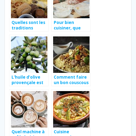
Quelles sont les
Pour bien
traditions
cuisiner, que
culinaires du
faut-il avoir
Maroc?
dans sa cuisine ?
L’huile d’olive
Comment faire
provençale est
un bon couscous
elle la meilleure
?
des huiles d’olive
?
Quel machine à
Cuisine