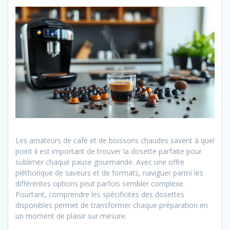
Les amateurs de café et de boissons chaudes savent à quel
point il est important de trouver la dosette parfaite pour
sublimer chaque pause gourmande. Avec une offre
pléthorique de saveurs et de formats, naviguer parmi les
différentes options peut parfois sembler complexe.
Pourtant, comprendre les spécificités des dosettes
disponibles permet de transformer chaque préparation en
un moment de plaisir sur mesure.