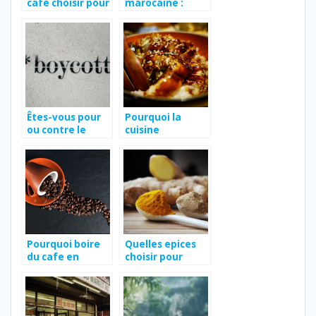
café choisir pour
marocaine :
bénéficier du
préparons du
meilleur café
sucré salé
possible ?
Êtes-vous pour
Pourquoi la
ou contre le
cuisine
boycott de
japonaise
Nestlé ?
fascine-t-elle ?
Pourquoi boire
Quelles epices
du cafe en
choisir pour
provenance
donner du gout
d’Ethiopie ?
a votre viande ?